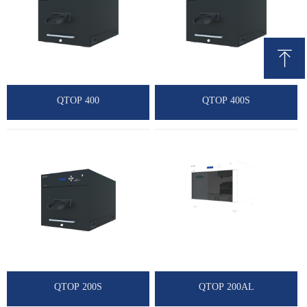
ꁸ
回到顶部
QTOP 400
QTOP 400S
QTOP 200S
QTOP 200AL