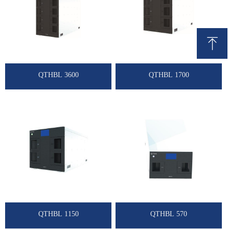
ꁸ
回到顶部
QTHBL 3600
QTHBL 1700
QTHBL 1150
QTHBL 570