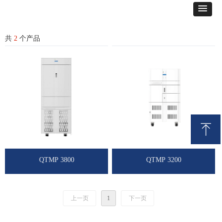
共
2
个产品
ꁸ
回到顶部
QTMP 3800
QTMP 3200
上一页
1
下一页