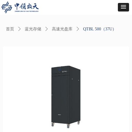
首页
ꄲ
蓝光存储
ꄲ
高速光盘库
ꄲ
QTBL 500（37U）