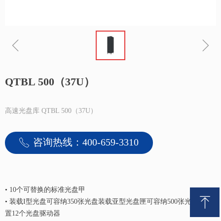
ꁆ
ꁇ
QTBL 500（37U）
高速光盘库 QTBL 500（37U）
咨询热线：400-659-3310
ꂅ
•
10个可替换的标准光盘甲
ꁸ
•
装载I型光盘可容纳350张光盘装载亚型光盘匣可容纳500张光盘可配
置12个光盘驱动器