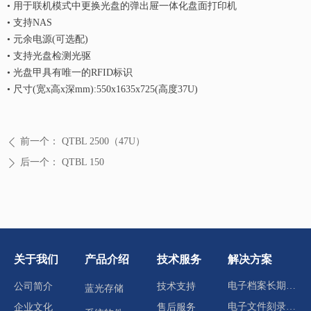
•
用于联机模式中更换光盘的弹出屉一体化盘面打印机
回到顶部
•
支持NAS
•
元余电源(可选配)
•
支持光盘检测光驱
•
光盘甲具有唯一的RFID标识
•
尺寸(宽x高x深mm):550x1635x725(高度37U)
前一个：
QTBL 2500（47U）
ꄴ
后一个：
QTBL 150
ꄲ
关于我们
产品介绍
技术服务
解决方案
电子档案长期归档存储
公司简介
技术支持
蓝光存储
电子文件刻录分发
企业文化
售后服务