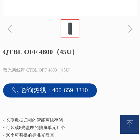
ꁆ
ꁇ
QTBL OFF 4800（45U）
蓝光离线库 QTBL OFF 4800（45U）
咨询热线：400-659-3310
ꂅ
•
长期数据归档的智能离线存储
ꁸ
•
可装载8光盘匣的抽屉单元12个
•
96个可替换的标准光盘匣