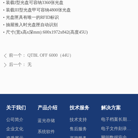
•
装载I型光盘可容纳3360张光盘
回到顶部
•
装载III型光盘甲可容纳4800张光盘
•
光盘匣具有唯一的RFID标识
•
抽屉推入时光盘匣自动识别
•
尺寸(宽x高x深mm):600x1972x842(高度45U)
前一个：
QTBL OFF 6000（44U）
ꄴ
后一个：
无
ꄲ
关于我们
产品介绍
技术服务
解决方案
电子档案长期归档存储
公司简介
技术支持
蓝光存储
电子文件刻录分发
企业文化
售后服务
系统软件
网间数据安全交换