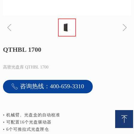
ꁆ
ꁇ
QTHBL 1700
高密光盘库 QTHBL 1700
咨询热线：400-659-3310
ꂅ
• 机械臂、光盘盒的自动校准
ꁸ
• 可配置16个光盘驱动器
• 6个可推拉式光盘匣仓