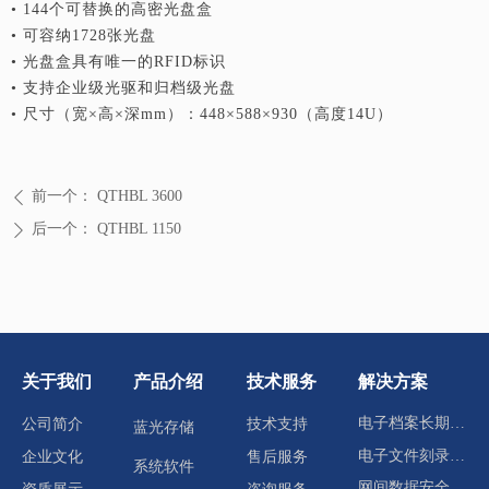
• 144个可替换的高密光盘盒
回到顶部
• 可容纳1728张光盘
• 光盘盒具有唯一的RFID标识
• 支持企业级光驱和归档级光盘
• 尺寸（宽×高×深mm）：448×588×930（高度14U）
前一个：
QTHBL 3600
ꄴ
后一个：
QTHBL 1150
ꄲ
关于我们
产品介绍
技术服务
解决方案
电子档案长期归档存储
公司简介
技术支持
蓝光存储
电子文件刻录分发
企业文化
售后服务
系统软件
网间数据安全交换