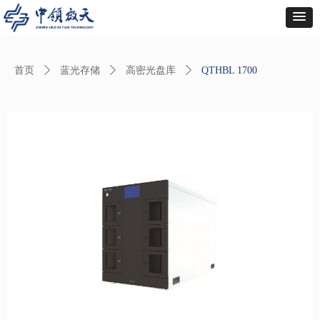
首页
ꄲ
蓝光存储
ꄲ
高密光盘库
ꄲ
QTHBL 1700