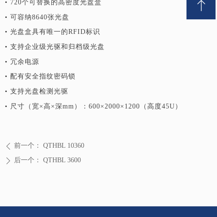
ꁸ
• 720个可替换的高密度光盘盒
• 可容纳8640张光盘
• 光盘盒具有唯一的RFID标识
回到顶部
• 支持企业级光驱和归档级光盘
• 冗余电源
• 配有安全指纹密码锁
• 支持光盘检测光驱
• 尺寸（宽×高×深mm）：600×2000×1200（高度45U）
前一个：
QTHBL 10360
ꄴ
后一个：
QTHBL 3600
ꄲ