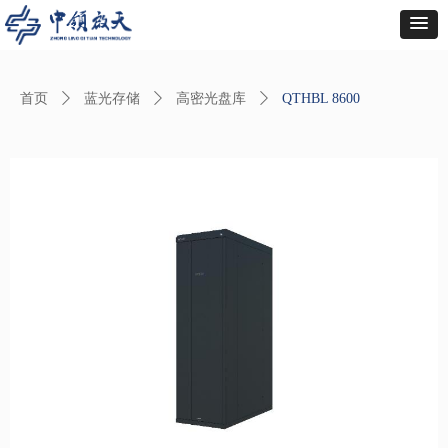
首页
ꄲ
蓝光存储
ꄲ
高密光盘库
ꄲ
QTHBL 8600